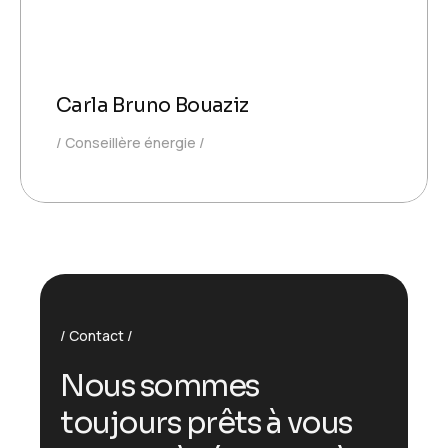
Carla Bruno Bouaziz
Conseillère énergie
Contact
N
o
u
s
s
o
m
m
e
s
t
o
u
j
o
u
r
s
p
r
ê
t
s
à
v
o
u
s