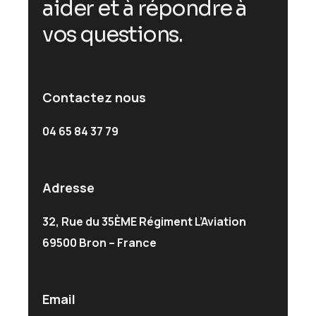
a
i
d
e
r
e
t
à
r
é
p
o
n
d
r
e
à
v
o
s
q
u
e
s
t
i
o
n
s
.
Contactez nous
04 65 84 37 79
Adresse
32, Rue du 35ÈME Régiment L’Aviation
69500 Bron – France
Email