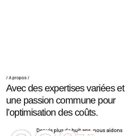
A propos
A
v
e
c
d
e
s
e
x
p
e
r
t
i
s
e
s
v
a
r
i
é
e
s
e
t
u
n
e
p
a
s
s
i
o
n
c
o
m
m
u
n
e
p
o
u
r
l
’
o
p
t
i
m
i
s
a
t
i
o
n
d
e
s
c
o
û
t
s
.
Depuis plus de huit ans, nous aidons