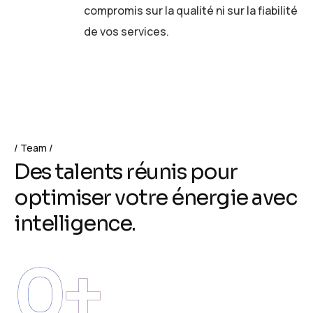
compromis sur la qualité ni sur la fiabilité
de vos services.
Team
D
e
s
t
a
l
e
n
t
s
r
é
u
n
i
s
p
o
u
r
o
p
t
i
m
i
s
e
r
v
o
t
r
e
é
n
e
r
g
i
e
a
v
e
c
i
n
t
e
l
l
i
g
e
n
c
e
.
0
+