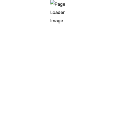
enne toujours présente
nectés à l’échelle européenne. Les variations des prix de gr
ntre l’offre et la demande continuent de générer une forte 
tiques particulièrement complexe pour les entreprises.
es se tournent vers les